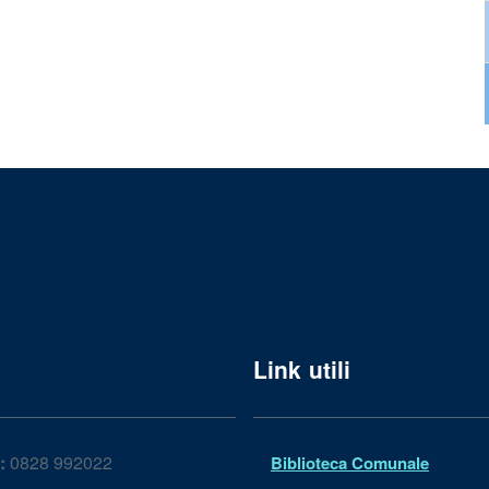
Link utili
:
0828 992022
Biblioteca Comunale