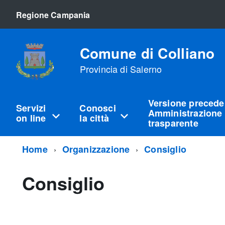
Regione Campania
Comune di Colliano
Provincia di Salerno
Versione precede
Servizi
Conosci
Amministrazione
on line
la città
trasparente
Home
Organizzazione
Consiglio
Consiglio