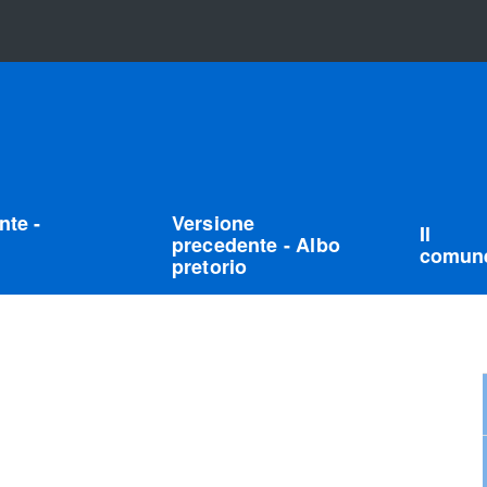
nte -
Versione
Il
precedente - Albo
comun
pretorio