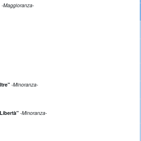
"
-
Maggioranza
-
ltre"
-
Minoranza
-
Libertà
"
-
Minoranza
-